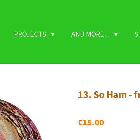
PROJECTS
AND MORE...
S
13. So Ham - f
€15.00