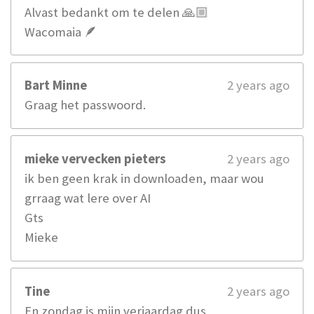
Alvast bedankt om te delen 🙏🏼
Wacomaia 🪶
Bart Minne
2 years ago
Graag het passwoord.
mieke vervecken pieters
2 years ago
ik ben geen krak in downloaden, maar wou
grraag wat lere over AI
Gts
Mieke
Tine
2 years ago
En zondag is mijn verjaardag dus