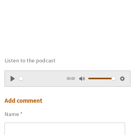
Listen to the podcast
00:00
P
M
S
l
u
e
Add comment
a
t
t
y
e
t
Name *
i
n