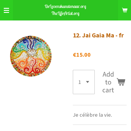
Skip
to
main
content
12. Jai Gaia Ma - fr
€15.00
Add
to
cart
Je célèbre la vie.