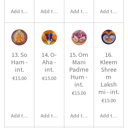
Add to cart
Add to cart
Add to cart
Add to cart
13. So
14. O-
15. Om
16.
Ham -
Aha -
Mani
Kleem
int.
int.
Padme
Shree
Hum -
m
€15.00
€15.00
int.
Laksh
mi - int.
€15.00
€15.00
Add to cart
Add to cart
Add to cart
Add to cart