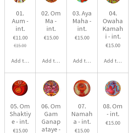
01.
02. Om
03. Aya
04.
Aum -
Ma -
Maha -
Owaha
int.
int.
int.
Kamah
i - int.
€11.00
€15.00
€15.00
€15.00
€15.00
Add to cart
Add to cart
Add to cart
Add to cart
05. Om
06. Om
07.
08. Om
Shaktiy
Gam
Namah
- int.
e - int.
Ganap
a - int.
€15.00
ataye -
€15.00
€15.00