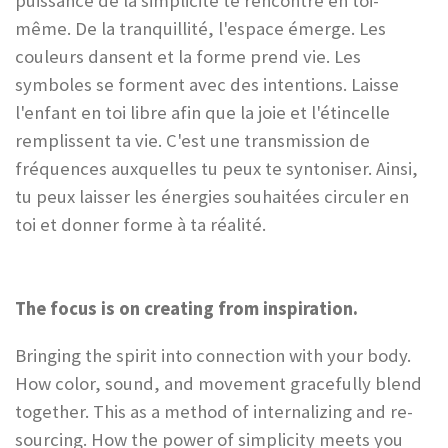
puissance de la simplicité te rencontre en toi-
même. De la tranquillité, l'espace émerge. Les
l
couleurs dansent et la forme prend vie. Les
l
symboles se forment avec des intentions. Laisse
s
l'enfant en toi libre afin que la joie et l'étincelle
c
remplissent ta vie. C'est une transmission de
r
fréquences auxquelles tu peux te syntoniser. Ainsi,
e
tu peux laisser les énergies souhaitées circuler en
e
toi et donner forme à ta réalité.
n
The focus is on creating from inspiration.
Bringing the spirit into connection with your body.
How color, sound, and movement gracefully blend
together. This as a method of internalizing and re-
sourcing. How the power of simplicity meets you