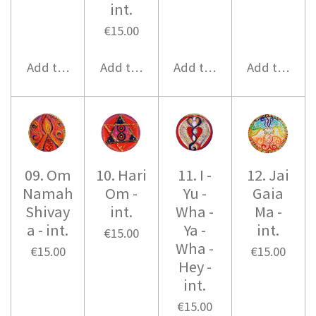
int.
€15.00
Add to cart
Add to cart
Add to cart
Add to cart
09. Om
10. Hari
11. I -
12. Jai
Namah
Om -
Yu -
Gaia
Shivay
int.
Wha -
Ma -
a - int.
Ya -
int.
€15.00
Wha -
€15.00
€15.00
Hey -
int.
€15.00