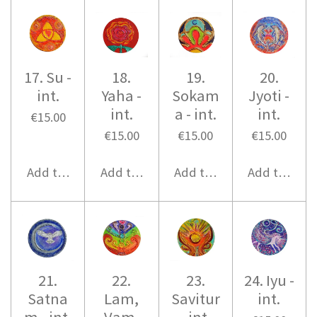
17. Su -
18.
19.
20.
int.
Yaha -
Sokam
Jyoti -
int.
a - int.
int.
€15.00
€15.00
€15.00
€15.00
Add to cart
Add to cart
Add to cart
Add to cart
21.
22.
23.
24. Iyu -
Satna
Lam,
Savitur
int.
m - int.
Vam,
- int.